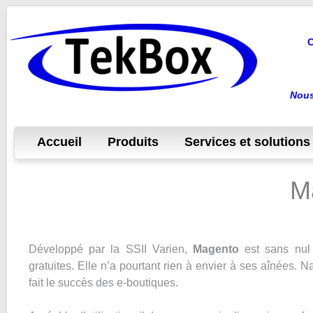
C
Nous
Accueil
Produits
Services et solutions
M
Développé par la SSII Varien,
Magento
est sans nul 
gratuites. Elle n’a pourtant rien à envier à ses aînées. N
fait le succès des e-boutiques.