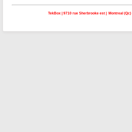
TekBox | 9710 rue Sherbrooke est | Montreal (Qc)